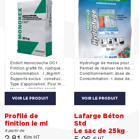
Enduit monocouche OC1 d'imperméabilisation et de décoration des parois verticales extérieures et intérieures en maçonnerie et béton conformes au DTU 20.1 de blocs béton, briques et béton cellulaire.
Hydrofuge de masse pour bétons et mortiers
Finition gratté fin, rustique, rustique écrasé, taloché
Permet de réaliser des mortiers et des bétons imperméables à l'eau.
Consommation : 1,3kg/m²/mm d'épaisseur.
Conditionnement: dose de 350ml
Supports exclus : constructions hourdées ou enduites au plâtre, supports exposés inclinés de plus de 10° par rapport à la verticale.
Consommation: 1 dose de 350ml pour 1 sac de ciment 35kg ou liant
Type d'application: Pour machine à projeter. possibilité d'application manuel
Marque : PAREXLANKO
Ref: O10 Sable
VOIR LE PRODUIT
VOIR LE PRODUIT
Profilé de
Lafarge Béton
finition le ml
Std
Le sac de 25kg
A partir de
2.81
€/m HT
€ HT