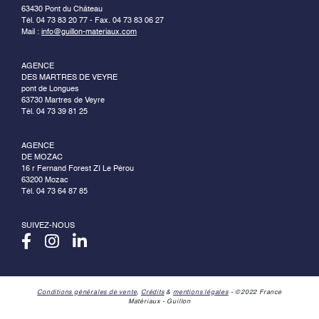
63430 Pont du Château
Tél. 04 73 83 20 77 - Fax. 04 73 83 06 27
Mail :
info@guillon-materiaux.com
AGENCE
DES MARTRES DE VEYRE
pont de Longues
63730 Martres de Veyre
Tél. 04 73 39 81 25
AGENCE
DE MOZAC
16 r Fernand Forest ZI Le Pérou
63200 Mozac
Tél. 04 73 64 87 85
SUIVEZ-NOUS
Conditions générales de vente
,
Crédits
&
mentions légales
- ©2022 France
Matériaux - Guillon