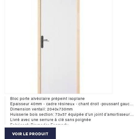
Bloc porte alvéolaire prépeint isoplane
Epaisseur 40mm - cadre résineux - chant droit -poussant gauche
Dimension ventail: 2040x730mm
Huisserie bois section: 73x57 équipée d'un joint d'amortisseur hautement durable aux cycles d'ouverture-fermeture des portes. Ce systéme assure une réduction importante du bruit de claquement des portes de 7 dB(A)
Livré avec une serrure à clé sans poignée
Fabricant: Premador Fonmarty
VOIR LE PRODUIT