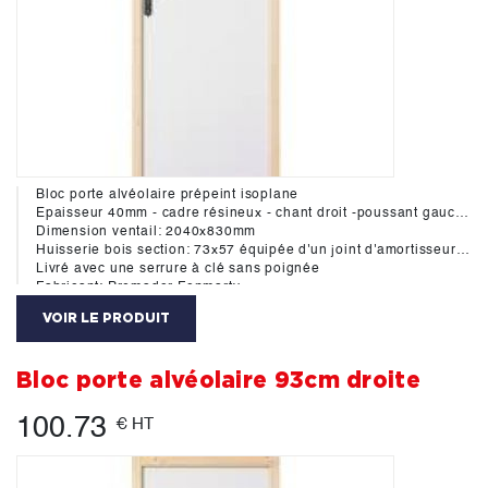
Bloc porte alvéolaire prépeint isoplane
Epaisseur 40mm - cadre résineux - chant droit -poussant gauche
Dimension ventail: 2040x830mm
Huisserie bois section: 73x57 équipée d'un joint d'amortisseur hautement durable aux cycles d'ouverture-fermeture des portes. Ce systéme assure une réduction importante du bruit de claquement des portes de 7 dB(A)
Livré avec une serrure à clé sans poignée
Fabricant: Premador Fonmarty
VOIR LE PRODUIT
Bloc porte alvéolaire 93cm droite
100.73
€ HT