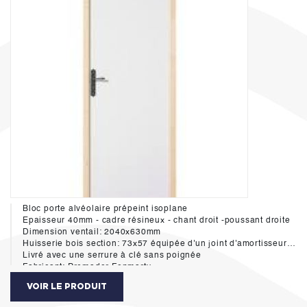
Bloc porte alvéolaire prépeint isoplane
Epaisseur 40mm - cadre résineux - chant droit -poussant droite
Dimension ventail: 2040x630mm
Huisserie bois section: 73x57 équipée d'un joint d'amortisseur hautement durable aux cycles d'ouverture-fermeture des portes. Ce systéme assure une réduction importante du bruit de claquement des portes de 7 dB(A)
Livré avec une serrure à clé sans poignée
Fabricant: Premador Fonmarty
VOIR LE PRODUIT