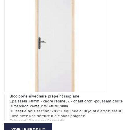
Bloc porte alvéolaire prépeint isoplane
Epaisseur 40mm - cadre résineux - chant droit -poussant droite
Dimension ventail: 2040x930mm
Huisserie bois section: 73x57 équipée d'un joint d'amortisseur hautement durable aux cycles d'ouverture-fermeture des portes. Ce systéme assure une réduction importante du bruit de claquement des portes de 7 dB(A)
Livré avec une serrure à clé sans poignée
Fabricant: Premador Fonmarty
VOIR LE PRODUIT