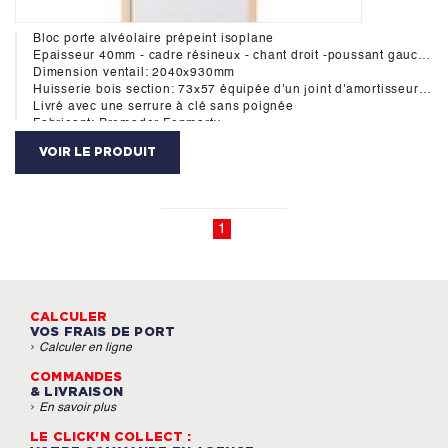
Bloc porte alvéolaire prépeint isoplane
Epaisseur 40mm - cadre résineux - chant droit -poussant gauche
Dimension ventail: 2040x930mm
Huisserie bois section: 73x57 équipée d'un joint d'amortisseur hautement durable aux cycles d'ouverture-fermeture des portes. Ce systéme assure une réduction importante du bruit de claquement des portes de 7 dB(A)
Livré avec une serrure à clé sans poignée
Fabricant: Premador Fonmarty
VOIR LE PRODUIT
1
CALCULER
VOS FRAIS DE PORT
›
Calculer en ligne
COMMANDES
& LIVRAISON
›
En savoir plus
LE CLICK'N COLLECT :