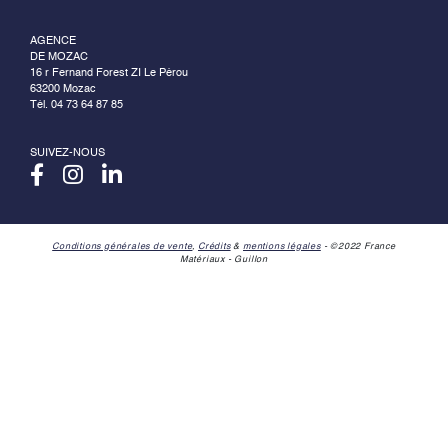
AGENCE
DE MOZAC
16 r Fernand Forest ZI Le Pérou
63200 Mozac
Tél. 04 73 64 87 85
SUIVEZ-NOUS
Conditions générales de vente
,
Crédits
&
mentions légales
- ©2022 France
Matériaux - Guillon