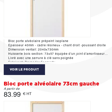
Bloc porte alvéolaire prépeint isoplane
Epaisseur 40mm - cadre résineux - chant droit -poussant droite
Dimension ventail: 2040x730mm
Huisserie bois section: 73x57 équipée d'un joint d'amortisseur hautement durable aux cycles d'ouverture-fermeture des portes. Ce systéme assure une réduction importante du bruit de claquement des portes de 7 dB(A)
Livré avec une serrure à clé sans poignée
Fabricant: Premador Fonmarty
VOIR LE PRODUIT
Bloc porte alvéolaire 73cm gauche
A partir de
83.99
€ HT