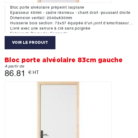
Bloc porte alvéolaire prépeint isoplane
Epaisseur 40mm - cadre résineux - chant droit -poussant droite
Dimension ventail: 2040x830mm
Huisserie bois section: 73x57 équipée d'un joint d'amortisseur hautement durable aux cycles d'ouverture-fermeture des portes. Ce systéme assure une réduction importante du bruit de claquement des portes de 7 dB(A)
Livré avec une serrure à clé sans poignée
Fabricant: Premador Fonmarty
VOIR LE PRODUIT
Bloc porte alvéolaire 83cm gauche
A partir de
86.81
€ HT