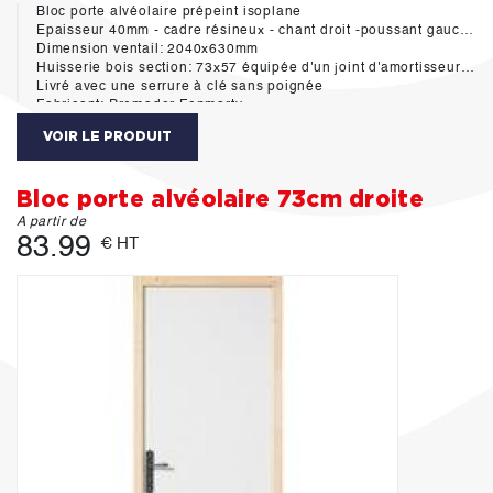
Bloc porte alvéolaire prépeint isoplane
Epaisseur 40mm - cadre résineux - chant droit -poussant gauche
Dimension ventail: 2040x630mm
Huisserie bois section: 73x57 équipée d'un joint d'amortisseur hautement durable aux cycles d'ouverture-fermeture des portes. Ce systéme assure une réduction importante du bruit de claquement des portes de 7 dB(A)
Livré avec une serrure à clé sans poignée
Fabricant: Premador Fonmarty
VOIR LE PRODUIT
Bloc porte alvéolaire 73cm droite
A partir de
83.99
€ HT