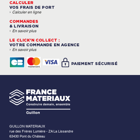
CALCULER
VOS FRAIS DE PORT
›
Calculer en ligne
COMMANDES
& LIVRAISON
›
En savoir plus
LE CLICK'N COLLECT :
VOTRE COMMANDE EN AGENCE
›
En savoir plus
PAIEMENT SÉCURISÉ
GUILLON MATERIAUX
rue des Frères Lumière - ZA La Lissandre
63430 Pont du Château