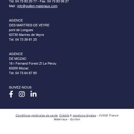
Tél. 04 73 83 20 77 - Fax. 04 73 83 06 27
Mail :
info@guillon-materiaux.com
AGENCE
DES MARTRES DE VEYRE
pont de Longues
63730 Martres de Veyre
Tél. 04 73 39 81 25
AGENCE
DE MOZAC
16 r Fernand Forest ZI Le Pérou
63200 Mozac
Tél. 04 73 64 87 85
SUIVEZ-NOUS
Conditions générales de vente
,
Crédits
&
mentions légales
- ©2022 France
Matériaux - Guillon