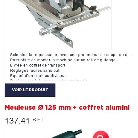
Scie circulaire puissante, avec une profondeur de coupe de 66 mm
Possibilité de monter la machine sur un rail de guidage
Livrée en coffret de transport
Réglages faciles sans outil
Équipé d’un couteau diviseur
Repères gradués pour un réglage précis
Éjection optimisée des copeaux pour une bonne visibilité de la zone de travail et un guidage précis
VOIR LE PRODUIT
Livrée avec adaptateur pour aspirateur
Table de grande dimension
Meuleuse Ø 125 mm + coffret alumini
137.41
€ HT