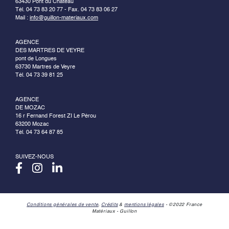
63430 Pont du Château
Tél. 04 73 83 20 77 - Fax. 04 73 83 06 27
Mail :
info@guillon-materiaux.com
AGENCE
DES MARTRES DE VEYRE
pont de Longues
63730 Martres de Veyre
Tél. 04 73 39 81 25
AGENCE
DE MOZAC
16 r Fernand Forest ZI Le Pérou
63200 Mozac
Tél. 04 73 64 87 85
SUIVEZ-NOUS
Conditions générales de vente
,
Crédits
&
mentions légales
- ©2022 France
Matériaux - Guillon