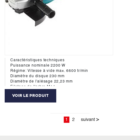
Caractéristiques techniques
Puissance nominale 2200 W
Régime: Vitesse à vide max. 6600 tr/min
Diamètre du disque 230 mm
Diamètre de l'alésage 22,23 mm
Filetage de l'arbre M14
Taux de vibration triaxial (ah) 5,5 m/s²
VOIR LE PRODUIT
Marge d'incertitude (K) 1,5 m/s²
Marge d'incertitude bruit (K) 3 dB (A)
Pression sonore (Lpa) 89 dB (A)
Puissance sonore (Lwa) 100 dB (A)
Dimensions (L x l x h) 473 x 249 x 140 mm
1
2
suivant
>
Longueur cordon d’alimentation 2,5 m
Poids net 5,8 kg
Référence: GA9020K