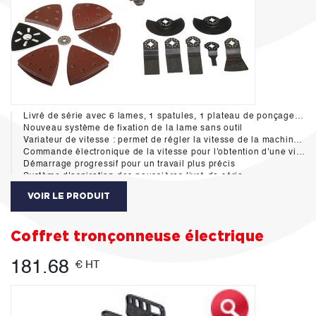
Livré de série avec 6 lames, 1 spatules, 1 plateau de ponçage et 50 abrasifs
Nouveau système de fixation de la lame sans outil
Variateur de vitesse : permet de régler la vitesse de la machine en fonction du matériau à poncer (5 vitesses)
Commande électronique de la vitesse pour l'obtention d'une vitesse constante
Démarrage progressif pour un travail plus précis
Système d'aspiration des poussières livré de série
Poignée ergonomique Soft Grip pour une meilleure prise en main
VOIR LE PRODUIT
Livré de série en coffret MAK-PAC, compatible avec les systèmes empilables standards
Coffret tronçonneuse électrique
181.68
€ HT