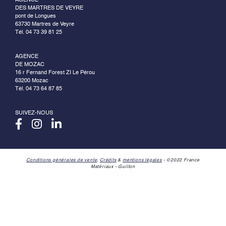
AGENCE
DES MARTRES DE VEYRE
pont de Longues
63730 Martres de Veyre
Tél. 04 73 39 81 25
AGENCE
DE MOZAC
16 r Fernand Forest ZI Le Pérou
63200 Mozac
Tél. 04 73 64 87 85
SUIVEZ-NOUS
Conditions générales de vente
,
Crédits
&
mentions légales
- ©2022 France
Matériaux - Guillon