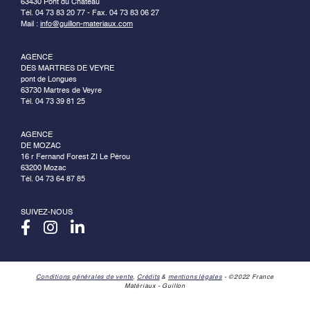
63430 Pont du Château
Tél. 04 73 83 20 77 - Fax. 04 73 83 06 27
Mail :
info@guillon-materiaux.com
AGENCE
DES MARTRES DE VEYRE
pont de Longues
63730 Martres de Veyre
Tél. 04 73 39 81 25
AGENCE
DE MOZAC
16 r Fernand Forest ZI Le Pérou
63200 Mozac
Tél. 04 73 64 87 85
SUIVEZ-NOUS
Conditions générales de vente
,
Crédits
&
mentions légales
- ©2022 France
Matériaux - Guillon