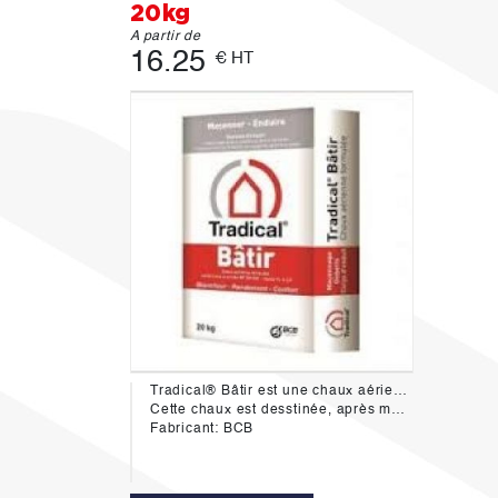
20kg
A partir de
16.25
€ HT
Tradical® Bâtir est une chaux aérienne formulée conforme à la norme NF EN 459.2
Cette chaux est desstinée, après mélange avec des agrégats (sable) et gâchée à l’eau, à réaliser des mortiers de pose pour pierre naturelle de tout type, moellons, briques, briquettes...ainsi que des gobetis et corps d’enduit traditionnels, en conformité avec les DTU 20.1 et 26.1.
Fabricant: BCB