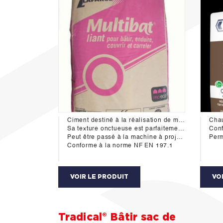
Ciment destiné à la réalisation de mortier uniquement.
Chau
Sa texture onctueuse est parfaitement adapter pour enduire, couvrir, carreler, et jointer.
Conf
Peut être passé à la machine à projeter.
Permet la réalisation 
Conforme à la norme NF EN 197.1
VOIR LE PRODUIT
VO
Tradical® Bâtir sac de