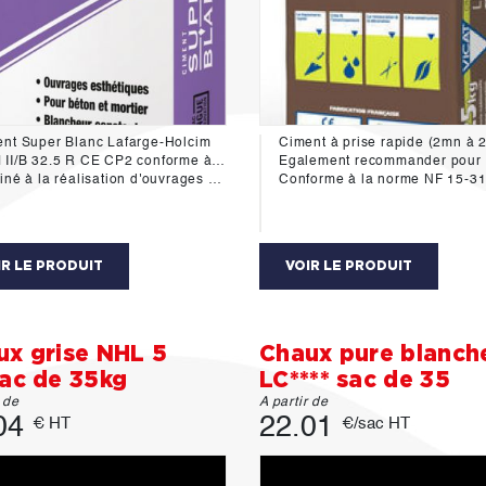
nt Super Blanc Lafarge-Holcim
/B 32.5 R CE CP2 conforme à la norme NF EN 197.1
Egalement recommander pour les travaux en milieu humide 
 à la réalisation d'ouvrages en béton décoratifs.
Conforme à la norme NF 15-314 et P 
IR LE PRODUIT
VOIR LE PRODUIT
ux grise NHL 5
Chaux pure blanch
sac de 35kg
LC**** sac de 35
r de
A partir de
04
22.01
€ HT
€/sac HT