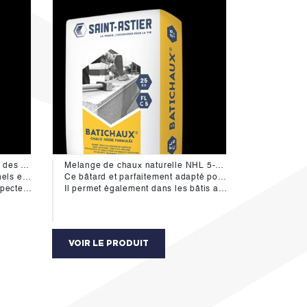
Chaux naturelle pure cumulant des propriétés aériennes et légerement hydraulique.
Melange de chaux naturelle NHL 5-Z et de ciment gris 52.5 R.
el ou machine.
Ce bâtard et parfaitement adapté pour maçonner briques et blocs béton, enduire et scéller.
 des sables.
Il permet également dans les bâtis aciens la réalisation des dalles de béton.
VOIR LE PRODUIT