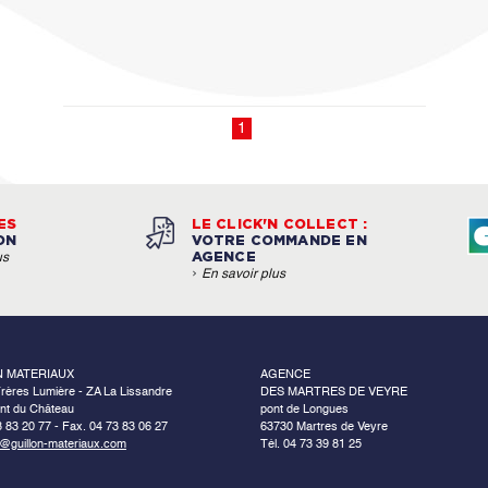
1
ES
LE CLICK'N COLLECT :
ON
VOTRE COMMANDE EN
AGENCE
us
›
En savoir plus
N MATERIAUX
AGENCE
rères Lumière - ZA La Lissandre
DES MARTRES DE VEYRE
nt du Château
pont de Longues
3 83 20 77 - Fax. 04 73 83 06 27
63730 Martres de Veyre
o@guillon-materiaux.com
Tél. 04 73 39 81 25