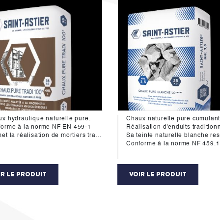
x hydraulique naturelle pure.
orme à la norme NF EN 459-1
Réalisation d'enduits traditionnels en neuf et rénovation. En application manu
de mortiers traditionnels pour la réstauration des batiments anciens, le montage des pierres et briques, le scellement des tuiles, le jointement et les enduits.
Sa teinte naturelle blanche respecte scrupuleusement la couleur
Conforme à la norme NF 459.1
IR LE PRODUIT
VOIR LE PRODUIT