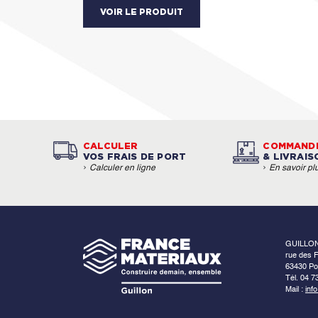
VOIR LE PRODUIT
CALCULER
COMMAND
VOS FRAIS DE PORT
& LIVRAIS
›
›
Calculer en ligne
En savoir pl
GUILLO
rue des F
63430 Po
Tél. 04 7
Mail :
inf