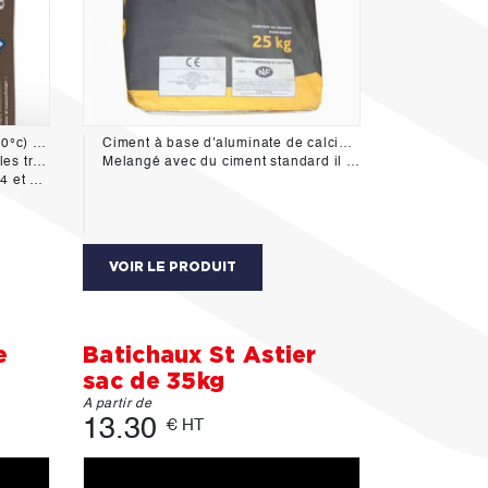
Ciment à prise rapide (2mn à 20°c) pour sceller, maçonner, caler, réparer.
Ciment à base d'aluminate de calcium destiné à la réalisation de bétons en milieu acide.
ou marin.
Melangé avec du ciment standard il permet d'accélérer la prise des mortiers et bétons et permet également la réalisation de mortiers et bétons resistants aux trés haute températures.
15-317
VOIR LE PRODUIT
e
Batichaux St Astier
sac de 35kg
A partir de
13.30
€ HT