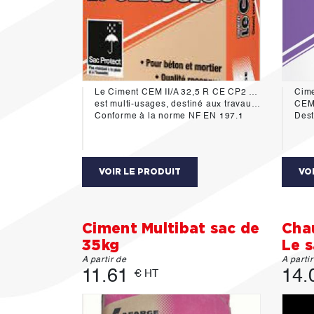
Le Ciment CEM II/A 32,5 R CE CP2 NF
Cime
est multi-usages, destiné aux travaux du bâtiment, génie civil, industriel et routier.
CEM II
Conforme à la norme NF EN 197.1
Destiné
VOIR LE PRODUIT
VO
Ciment Multibat sac de
Cha
35kg
Le 
A partir de
A parti
11.61
14.
€ HT