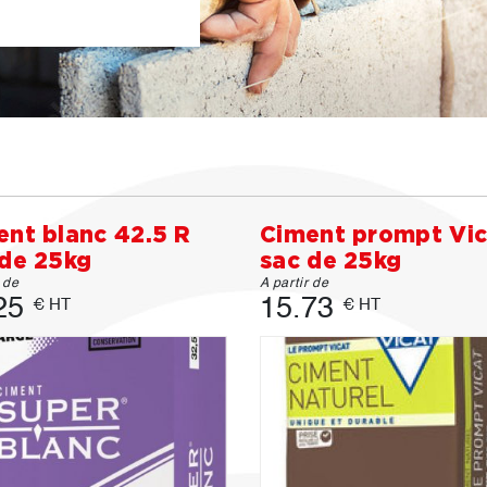
ent blanc 42.5 R
Ciment prompt Vic
 de 25kg
sac de 25kg
r de
A partir de
25
15.73
€ HT
€ HT