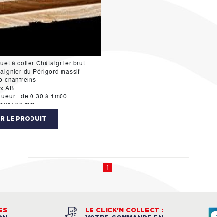
uet à coller Châtaignier brut
aignier du Périgord massif
o chanfreins
ix AB
ueur : de 0.30 à 1m00
eur : 90 mm
sseur : 14 mm
IR LE PRODUIT
atibilité sol chauffant
icant: Divers scierie
itionnement: prix au m²
1
ES
LE CLICK'N COLLECT :