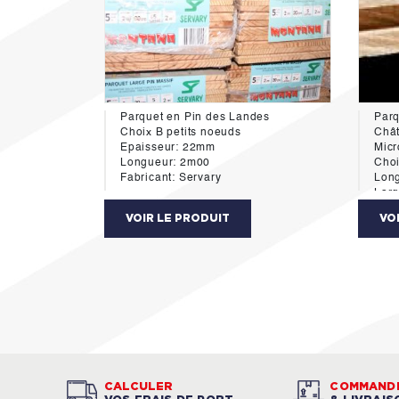
Parquet en Pin des Landes
Parq
Choix B petits noeuds
Chât
Epaisseur: 22mm
Micr
Longueur: 2m00
Cho
Fabricant: Servary
Long
Larg
Épai
VOIR LE PRODUIT
VO
Comp
Fabr
Cond
CALCULER
COMMAND