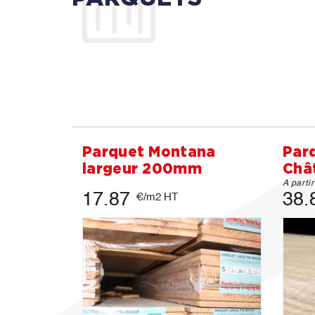
Parquet Montana
Parq
largeur 200mm
Chât
A parti
17.87
38.
€/m2 HT