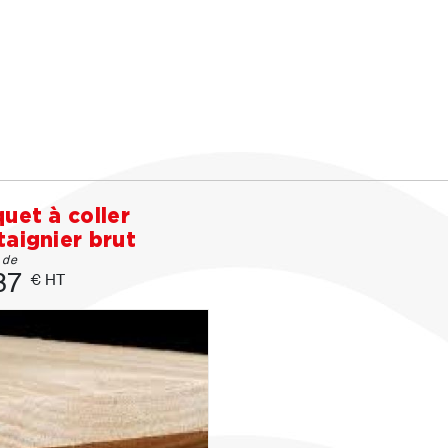
uet à coller
aignier brut
r de
87
€ HT