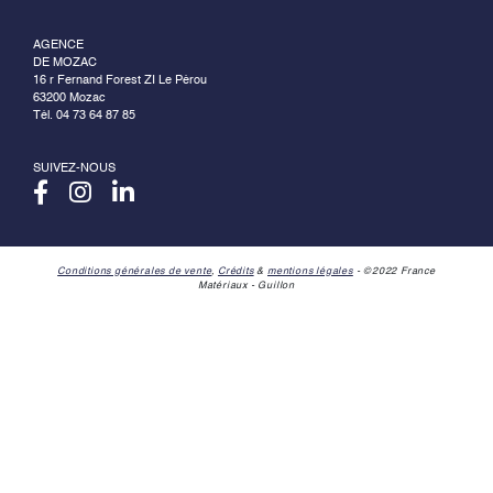
AGENCE
DE MOZAC
16 r Fernand Forest ZI Le Pérou
63200 Mozac
Tél. 04 73 64 87 85
SUIVEZ-NOUS
Conditions générales de vente
,
Crédits
&
mentions légales
- ©2022 France
Matériaux - Guillon