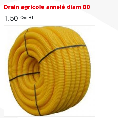
Drain agricole annelé diam 80
1.50
€/m HT