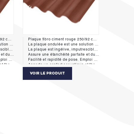
Plaque fibro ciment rouge 250/92 cm 6 ondes
Plaque fibro ciment rouge 250/92 cm 6 ondes
 tous types de bâtiments.
La plaque ondulée est une solution complète de couverture et bardage. Elle présente de nombreux atouts pour la construction et la rénovation de tous types de bâtiments.
re P.V.A.).
La plaque est ingélive, imputrescible, incombustible, pérenne (filière P.V.A.).
nts violents.
Assure une étanchéité parfaite et durable, excellente résistance aux vents violents.
 pente.
Facilité et rapidité de pose. Emploi dès 9% de pente.
rmique.
Apporte un confort acoustique et thermique.
ration.
Garantie 10 ans sur le produit et la coloration.
VOIR LE PRODUIT
 2011.
Conforme au DTU 40-37 de septembre 2011.
Types de bâtiments
iduelle / Tertiaire
Agricole / Commerce & hôtellerie / Equipement Public / Industriel / Logement collectif / Maison Individuelle / Tertiaire
ique.
Pose: sur charpente bois ou métallique.
Fabricant: Eternit