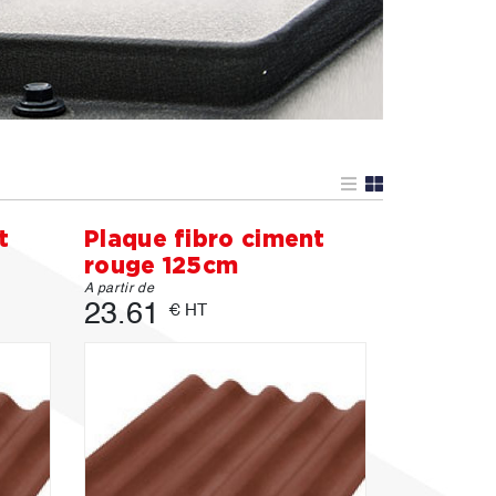
t
Plaque fibro ciment
rouge 125cm
A partir de
23.61
€ HT