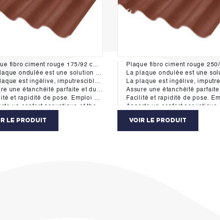
Plaque fibro ciment rouge 175/92 cm 6 ondes
 une solution complète de couverture et bardage. Elle présente de nombreux atouts pour la construction et la rénovation de tous types de bâtiments.
La plaque ondulée est une solution complète de couverture et bardage. Elle présente de nombreux atouts pour la construction et la rénovation de
est ingélive, imputrescible, incombustible, pérenne (filière P.V.A.).
La plaque est ingélive, imputrescible, incombustible, pérenne (filiè
 étanchéité parfaite et durable, excellente résistance aux vents violents.
Assure une étanchéité parfaite et durable, excellente résistance aux ve
té et rapidité de pose. Emploi dès 9% de pente.
Facilité et rapidité de pose. Emploi dès 9% de
te un confort acoustique et thermique.
Apporte un confort acoustique et the
ie 10 ans sur le produit et la coloration.
Garantie 10 ans sur le produit et la colo
IR LE PRODUIT
VOIR LE PRODUIT
rme au DTU 40-37 de septembre 2011.
Conforme au DTU 40-37 de septembre
s de bâtiments
Types de bâtiments
merce & hôtellerie / Equipement Public / Industriel / Logement collectif / Maison Individuelle / Tertiaire
Agricole / Commerce & hôtellerie / Equipement Public / Industriel / Logement collectif / Maison Indiv
: sur charpente bois ou métallique.
Pose: sur charpente bois ou métall
icant: Eternit
Fabricant: Eternit