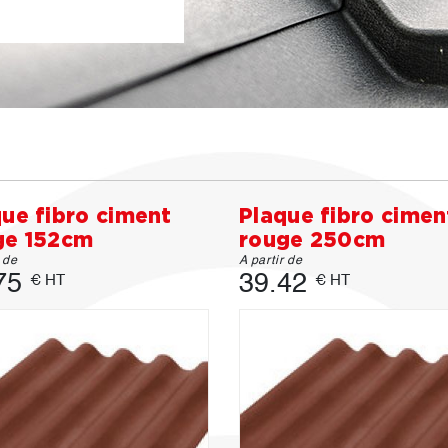
ue fibro ciment
Plaque fibro cimen
ge 152cm
rouge 250cm
r de
A partir de
75
39.42
€ HT
€ HT