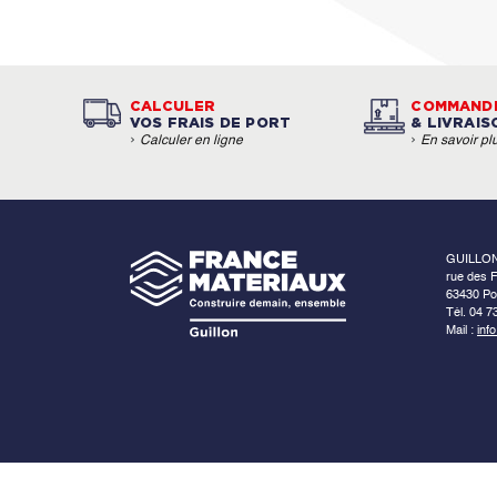
CALCULER
COMMAND
VOS FRAIS DE PORT
& LIVRAIS
›
›
Calculer en ligne
En savoir pl
GUILLO
rue des F
63430 Po
Tél. 04 7
Mail :
inf