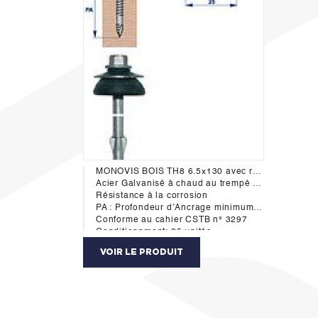
MONOVIS BOIS TH8 6.5x130 avec rondelle dôme diam 22mm, tête hexagonale acier - vis à ailettes spéciale fibres-ciment
Acier Galvanisé à chaud au trempé + rd. Inox Ø 22 / EPDM Ø 25
Résistance à la corrosion
PA : Profondeur d’Ancrage minimum dans le bois 50mm
Conforme au cahier CSTB n° 3297
Conditionnment: 25 unités
Fabricant: Etanco
VOIR LE PRODUIT