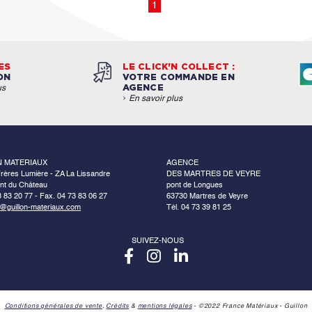
1
ES
LE CLICK'N COLLECT :
ON
VOTRE COMMANDE EN
AGENCE
us
›
En savoir plus
N MATERIAUX
AGENCE
rères Lumière - ZA La Lissandre
DES MARTRES DE VEYRE
nt du Château
pont de Longues
3 83 20 77 - Fax. 04 73 83 06 27
63730 Martres de Veyre
o@guillon-materiaux.com
Tél. 04 73 39 81 25
SUIVEZ-NOUS
Conditions générales de vente
,
Crédits
&
mentions légales
- ©2022 France Matériaux - Guillon