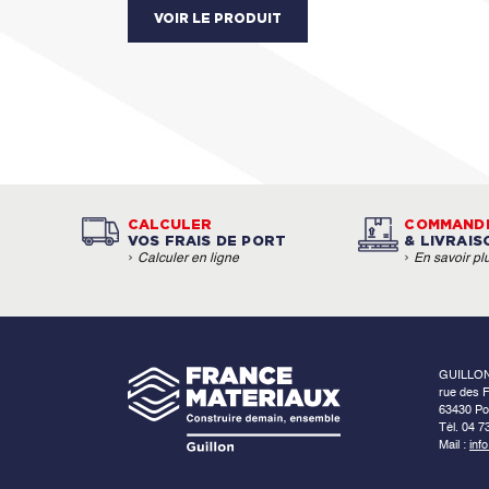
VOIR LE PRODUIT
CALCULER
COMMAND
VOS FRAIS DE PORT
& LIVRAIS
›
›
Calculer en ligne
En savoir pl
GUILLO
rue des F
63430 Po
Tél. 04 7
Mail :
inf