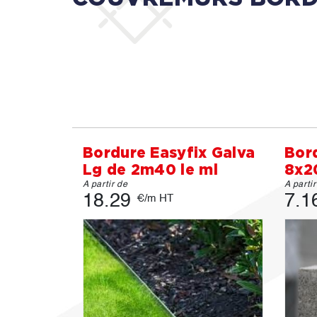
Bordure Easyfix Galva
Bord
Lg de 2m40 le ml
8x2
A partir de
A parti
18.29
7.1
€/m HT