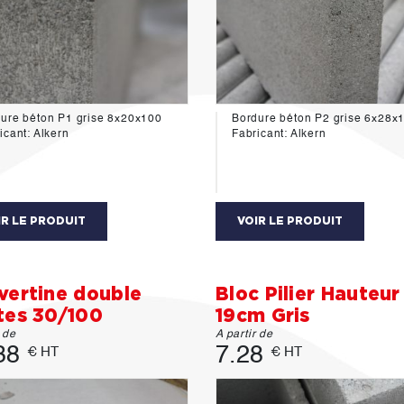
ure béton P1 grise 8x20x100
Bordure béton P2 grise 6x28
icant: Alkern
Fabricant: Alkern
IR LE PRODUIT
VOIR LE PRODUIT
vertine double
Bloc Pilier Hauteur
tes 30/100
19cm Gris
r de
A partir de
38
7.28
€ HT
€ HT