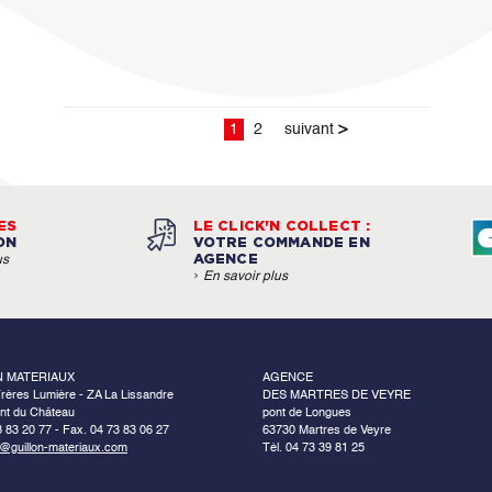
1
2
suivant
>
ES
LE CLICK'N COLLECT :
ON
VOTRE COMMANDE EN
AGENCE
us
›
En savoir plus
N MATERIAUX
AGENCE
rères Lumière - ZA La Lissandre
DES MARTRES DE VEYRE
nt du Château
pont de Longues
3 83 20 77 - Fax. 04 73 83 06 27
63730 Martres de Veyre
o@guillon-materiaux.com
Tél. 04 73 39 81 25