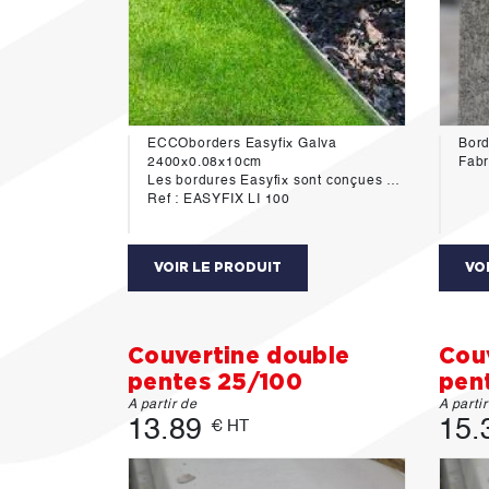
ECCOborders Easyfix Galva
Bord
2400x0.08x10cm
Fabr
Les bordures Easyfix sont conçues pour parachever les sentiers de jardin, les terrasses, les pelouses et les parterres de fleurs de manière simple, rapide et esthétique. Elles se caractérisent par leur installation simple pour de nombreuses applications et en différentes versions.
Ref : EASYFIX LI 100
VOIR LE PRODUIT
VO
Couvertine double
Cou
pentes 25/100
pen
A partir de
A parti
13.89
15.
€ HT