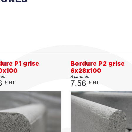
ure P1 grise
Bordure P2 grise
0x100
6x28x100
r de
A partir de
6
7.56
€ HT
€ HT