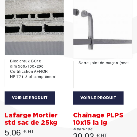
Bloc creux BC10
Serre-joint de maçon (section 30 x 8 mm) - Serrage 60 cm - Longueur 80 cm - Saillie 135 mm
dim 500x100x200
Certification AFNOR
NF 771-3 et complément NF 771-3/CN
VOIR LE PRODUIT
VOIR LE PRODUIT
Lafarge Mortier
Chaînage PLPS
std sac de 25kg
10x15 la lg
A partir de
5.06
€ HT
30.02
€ HT