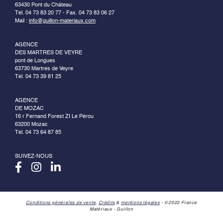
63430 Pont du Château
Tél. 04 73 83 20 77 - Fax. 04 73 83 06 27
Mail :
info@guillon-materiaux.com
AGENCE
DES MARTRES DE VEYRE
pont de Longues
63730 Martres de Veyre
Tél. 04 73 39 81 25
AGENCE
DE MOZAC
16 r Fernand Forest ZI Le Pérou
63200 Mozac
Tél. 04 73 64 87 85
SUIVEZ-NOUS
Conditions générales de vente
,
Crédits
&
mentions légales
- ©2022 France
Matériaux - Guillon