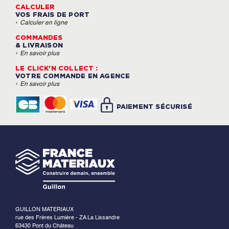
CALCULER
VOS FRAIS DE PORT
›
Calculer en ligne
COMMANDES
& LIVRAISON
›
En savoir plus
LE CLICK'N COLLECT :
VOTRE COMMANDE EN AGENCE
›
En savoir plus
PAIEMENT SÉCURISÉ
GUILLON MATERIAUX
rue des Frères Lumière - ZA La Lissandre
63430 Pont du Château