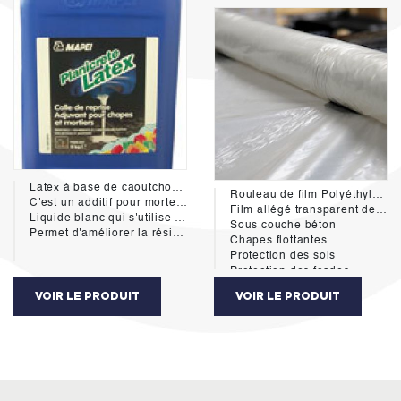
Latex à base de caoutchouc synthétique destiné à améliorer l'adhérence des mortiers, micro-béton et enduits.
Rouleau de film Polyéthyléne Batiment type 150
C'est un additif pour morteir ou barbotine.
Film allégé transparent destiné à différentes applications du batiment:
Liquide blanc qui s'utilise par ajout à l'eau de gâchage.
Sous couche béton
Permet d'améliorer la résistance mécanique des chapes et mortiers (flexion et abrasion) ainsi que l'imperméabilité et la résistance au gel.
Chapes flottantes
Protection des sols
Protection des fçades
Barriére anti humidité
VOIR LE PRODUIT
VOIR LE PRODUIT
Dimension: Larg 6m00 rl=165m²