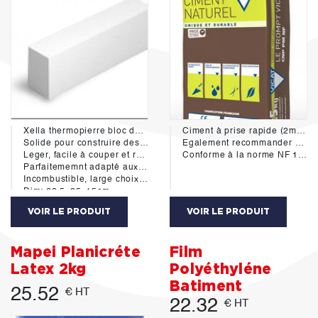
Xella thermopierre bloc de béton cellulaire présente les qualités suivantes:
Ciment à prise rapide (2mn à 20°c) pour sceller, maçonner, caler, réparer.
Solide pour construire des murs de construction et de vraies parois massives
Egalement recommander pour les travaux en milieu humide ou marin.
Leger, facile à couper et rapide à poser.
Conforme à la norme NF 15-314 et P 15-317
Parfaitememnt adapté aux milieux humides.
Incombustible, large choix de finition et pose de faïence directe.
Dim: 62.5x25x15cm
VOIR LE PRODUIT
VOIR LE PRODUIT
Mapei Planicréte
Film
Latex 2kg
Polyéthyléne
Batiment
25.52
€ HT
22.32
€ HT