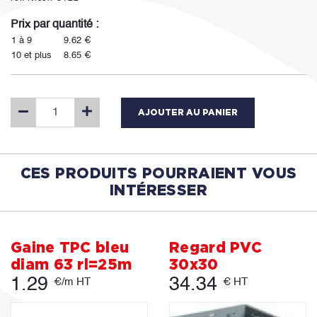
Prix par quantité :
1 à 9
9.62 €
10 et plus
8.65 €
AJOUTER AU PANIER
CES PRODUITS POURRAIENT VOUS
INTÉRESSER
Gaine TPC bleu
Regard PVC
diam 63 rl=25m
30x30
1.29
34.34
€/m HT
€ HT