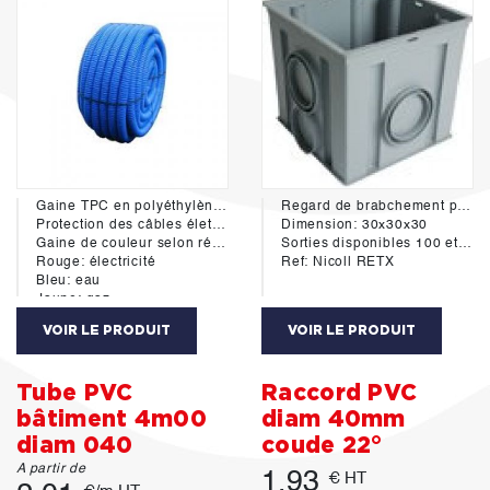
Gaine TPC en polyéthylène double paroi - extérieur annelé - interieur lisse avec tire fil.
Regard de brabchement pour eaux pluviales
Protection des câbles életriques et reseaux sec souterrains.
Dimension: 30x30x30
Gaine de couleur selon réseaux:
Sorties disponibles 100 et 125mm
Rouge: électricité
Ref: Nicoll RETX
Bleu: eau
Jaune: gaz
vert: télécommunication
VOIR LE PRODUIT
VOIR LE PRODUIT
Blanc et orange: fibre optique
Conforme à la norme NF EN 50086-2-4+A1
Tube PVC
Raccord PVC
bâtiment 4m00
diam 40mm
diam 040
coude 22°
A partir de
1.93
€ HT