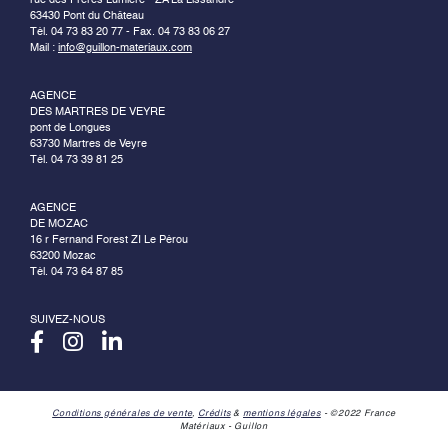
63430 Pont du Château
Tél. 04 73 83 20 77 - Fax. 04 73 83 06 27
Mail :
info@guillon-materiaux.com
AGENCE
DES MARTRES DE VEYRE
pont de Longues
63730 Martres de Veyre
Tél. 04 73 39 81 25
AGENCE
DE MOZAC
16 r Fernand Forest ZI Le Pérou
63200 Mozac
Tél. 04 73 64 87 85
SUIVEZ-NOUS
Conditions générales de vente
,
Crédits
&
mentions légales
- ©2022 France
Matériaux - Guillon