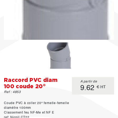
Raccord PVC diam
A partir de
100 coude 20°
9.62
€ HT
Ref : 4853
Coude PVC à coller 20° femelle-femelle
diamétre 100mm
Classement feu NF-Me et NF E
ref: Nicoll CT22