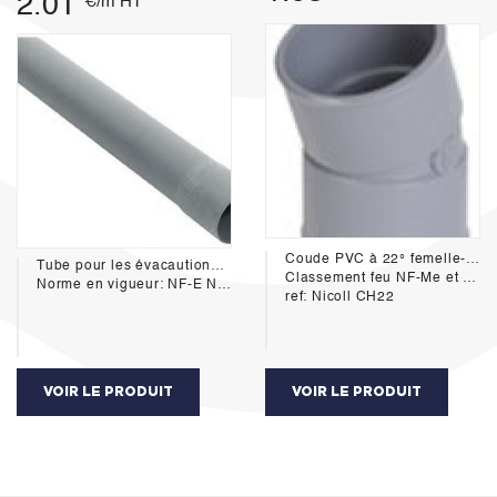
2.01
€/m HT
Coude PVC à 22° femelle-femelle diamétre 40mm
Tube pour les évacautions des eaux pluviales et usées du bâtiment.
Classement feu NF-Me et NF E
Norme en vigueur: NF-E NF-M1 NF EN 1453-1
ref: Nicoll CH22
VOIR LE PRODUIT
VOIR LE PRODUIT