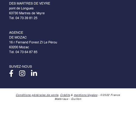
DES MARTRES DE VEYRE
pont de Longues
63730 Martres de Veyre
Tél. 04 73 39 81 25
AGENCE
DE MOZAC
16 r Fernand Forest ZI Le Pérou
63200 Mozac
Tél. 04 73 64 87 85
SUIVEZ-NOUS
Conditions générales de vente
,
Crédits
&
mentions légales
- ©2022 France
Matériaux - Guillon