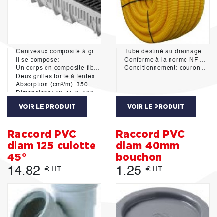
Caniveaux composite à grille fonte, largeur utile 100mm, classe de charge C250 selon norme EN 1433.
Tube destiné au drainage agricole et au drainage périphérique des bâtiments.
Il se compose:
Conforme à la norme NF U 51-101
Un corps en composite fibres de verre, avec feuillure en composite (ep 6mm), longueur 1m, avec jonctions emboitables et étanchables.
Conditionnement: couronne de 50m
Deux grilles fonte à fentes 12/92mm, classe de charge C250.
Absorption (cm²/m): 350
Dimensions: 10x15.8x100xm
Poids: 11.40kg
VOIR LE PRODUIT
VOIR LE PRODUIT
Raccord PVC
Raccord PVC
diam 125 culotte
diam 40mm
45°
bouchon
14.82
1.25
€ HT
€ HT