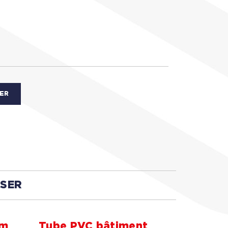
IER
SSER
am
Tube PVC bâtiment