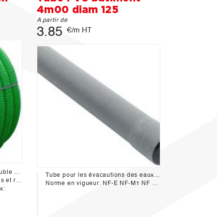
4m00 diam 125
A partir de
3.85
€/m HT
Gaine TPC en polyéthylène double paroi - extérieur annelé - interieur lisse avec tire fil.
Tube pour les évacautions des eaux pluviales et usées du bâtiment.
terrains.
Norme en vigueur: NF-E NF-M1 NF EN 1453-1
x: