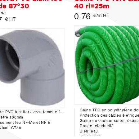
de 87°30
40 rl=25m
r de
0.76
€/m HT
7
€ HT
Coude PVC à coller 87°30 femelle-femelle
Protection des câbles életriques et reseaux sec sou
métre 100mm
Gaine de couleur selon réseau
sement feu NF-Me et NF E
Rouge: électricité
 Nicoll CT88
Bleu: eau
Jaune: gaz