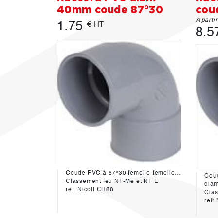
40mm coude 87°30
cou
A parti
1.75
€ HT
8.5
Coude PVC à 67°30 femelle-femelle diamétre 40mm
Classement feu NF-Me et NF E
dia
ref: Nicoll CH88
Clas
ref: