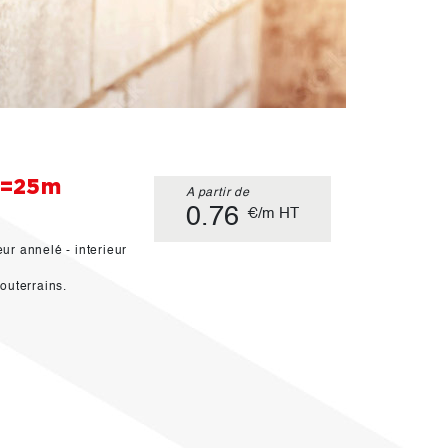
rl=25m
A partir de
0.76
€/m HT
ur annelé - interieur
outerrains.