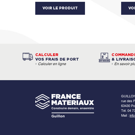
VOIR LE PRODUIT
VO
CALCULER
COMMAND
VOS FRAIS DE PORT
& LIVRAIS
›
›
Calculer en ligne
En savoir pl
GUILLO
rue des F
63430 Po
Tél. 04 7
Mail :
inf