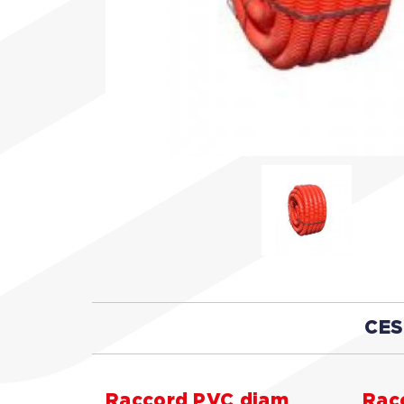
CES
Raccord PVC diam
Rac