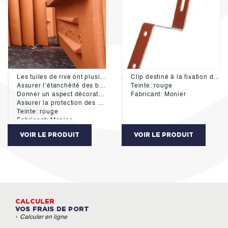
Les tuiles de rive ont plusieurs rôles :
Clip destiné à la fixation des tuiles faîtiéres
Assurer l’étanchéité des bordures latérales des toitures.
Teinte: rouge
Donner un aspect décoratif à ces parties de toit.
Fabricant: Monier
Assurer la protection des murs contre l’humidité et les salissures dues à l’écoulement des eaux de rives.
Teinte: rouge
Fabricant: Monier
VOIR LE PRODUIT
VOIR LE PRODUIT
CALCULER
VOS FRAIS DE PORT
›
Calculer en ligne