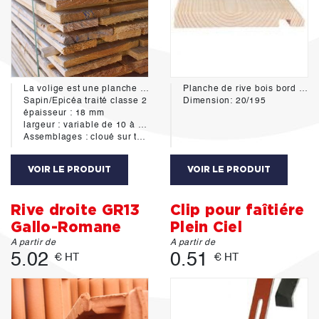
La volige est une planche de bois rectangulaire, et de faible épaisseur qui, fixée à côté d'autres sur les chevrons, est destinée à réaliser un plancher continu pour supporter les matériaux de couverture de toiture tels qu'ardoises, zinc, étanchéité bitumeuse, tuiles avec littelage.
Planche de rive bois bord rond en sapin du nord
Sapin/Epicéa traité classe 2
Dimension: 20/195
épaisseur : 18 mm
largeur : variable de 10 à 30cm
Assemblages : cloué sur tous les chevrons
VOIR LE PRODUIT
VOIR LE PRODUIT
Rive droite GR13
Clip pour faîtiére
Gallo-Romane
Plein Ciel
A partir de
A partir de
5.02
0.51
€ HT
€ HT