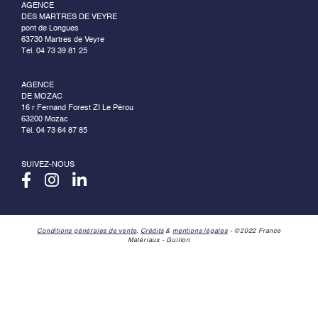
AGENCE
DES MARTRES DE VEYRE
pont de Longues
63730 Martres de Veyre
Tél. 04 73 39 81 25
AGENCE
DE MOZAC
16 r Fernand Forest ZI Le Pérou
63200 Mozac
Tél. 04 73 64 87 85
SUIVEZ-NOUS
Conditions générales de vente
,
Crédits
&
mentions légales
- ©2022 France
Matériaux - Guillon