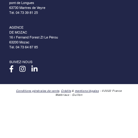
pont de Longues
63730 Martres de Veyre
Tél. 04 73 39 81 25
AGENCE
DE MOZAC
16 r Fernand Forest ZI Le Pérou
63200 Mozac
Tél. 04 73 64 87 85
SUIVEZ-NOUS
Conditions générales de vente
,
Crédits
&
mentions légales
- ©2022 France
Matériaux - Guillon