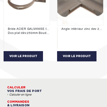
Bride ACIER GALVANISE type Vadot V
Angle intérieur zinc dev 250mm
Dos plat dév.250mm Boudin 18mm pour fixation sur planche de rive ou chevron
VOIR LE PRODUIT
VOIR LE PRODUIT
CALCULER
VOS FRAIS DE PORT
›
Calculer en ligne
COMMANDES
& LIVRAISON