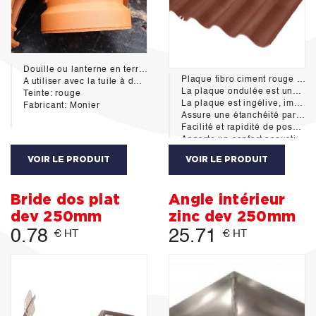
Douille ou lanterne en terre cuite.
Plaque fibro ciment rouge 250/92 cm 6 ondes
A utiliser avec la tuile à douille GR13 Gallo-Romane.
La plaque ondulée est une solution complète de couverture et bardage. Elle présente de nombreux atouts pour la construction et la rénovation de tous types de bâtiments.
Teinte: rouge
La plaque est ingélive, imputrescible, incombustible, pérenne (filière P.V.A.).
Fabricant: Monier
Assure une étanchéité parfaite et durable, excellente résistance aux vents violents.
Facilité et rapidité de pose. Emploi dès 9% de pente.
Apporte un confort acoustique et thermique.
Garantie 10 ans sur le produit et la coloration.
VOIR LE PRODUIT
VOIR LE PRODUIT
Conforme au DTU 40-37 de septembre 2011.
Types de bâtiments
Agricole / Commerce & hôtellerie / Equipement Public / Industriel / Logement collectif / Maison Individuelle / Tertiaire
Bride dos plat
Angle intérieur
Pose: sur charpente bois ou métallique.
Fabricant: Eternit
dev 250mm
zinc dev 250mm
0.78
25.71
€ HT
€ HT