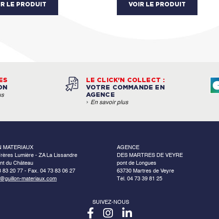
IR LE PRODUIT
VOIR LE PRODUIT
ES
LE CLICK'N COLLECT :
ON
VOTRE COMMANDE EN
AGENCE
us
›
En savoir plus
N MATERIAUX
AGENCE
rères Lumière - ZA La Lissandre
DES MARTRES DE VEYRE
nt du Château
pont de Longues
3 83 20 77 - Fax. 04 73 83 06 27
63730 Martres de Veyre
o@guillon-materiaux.com
Tél. 04 73 39 81 25
SUIVEZ-NOUS