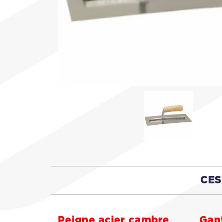
CES
Peigne acier cambre
Gant