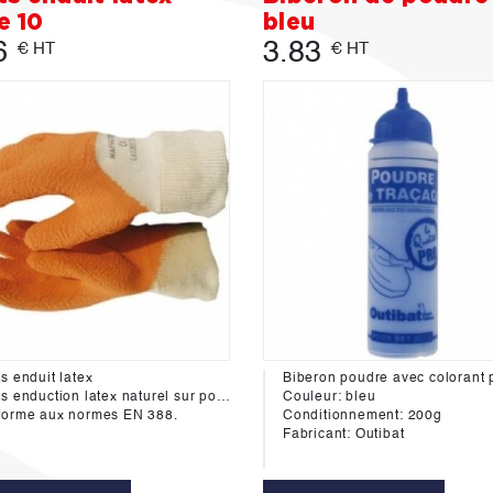
le 10
bleu
6
3.83
€ HT
€ HT
s enduit latex
x naturel sur poly coton tricoté total 240 mm, idéal pour objets abrasifs et glissants très résistants contre les déchirures et les perforations.
Couleur: bleu
forme aux normes EN 388.
Conditionnement: 200g
Fabricant: Outibat