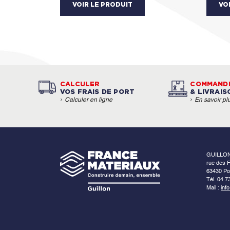
VOIR LE PRODUIT
VO
CALCULER
COMMAND
VOS FRAIS DE PORT
& LIVRAIS
›
›
Calculer en ligne
En savoir pl
GUILLO
rue des F
63430 Po
Tél. 04 7
Mail :
inf