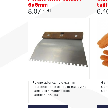
6x6mm
tail
8.07
6.4
€ HT
Peigne acier cambre 6x6mm
Gant
Pour encoller le sol ou le mur avant de poser carrelage ou revêtement
Gants enduction late
Lame acier. Manche bois.
Con
Fabricant: Outibat