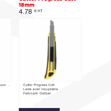
18mm
4.78
€ HT
Biberon poudre avec colorant pour cordeau.
Cutter Progress Cutt
Lame acier inoxydable.
Fabricant: Outibat