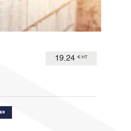
19.24
€ HT
IER