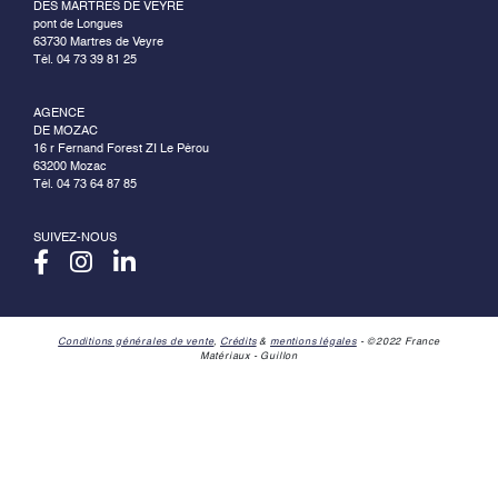
DES MARTRES DE VEYRE
pont de Longues
63730 Martres de Veyre
Tél. 04 73 39 81 25
AGENCE
DE MOZAC
16 r Fernand Forest ZI Le Pérou
63200 Mozac
Tél. 04 73 64 87 85
SUIVEZ-NOUS
Conditions générales de vente
,
Crédits
&
mentions légales
- ©2022 France
Matériaux - Guillon