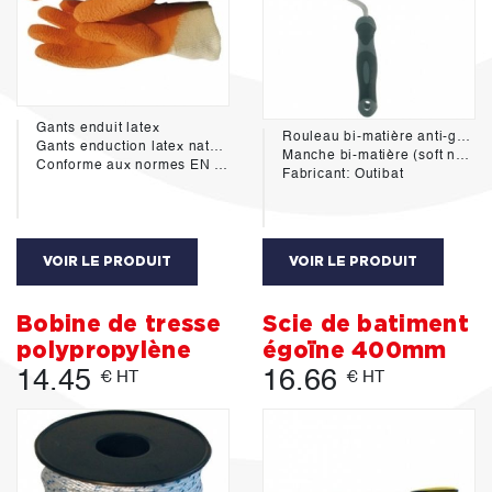
Gants enduit latex
Rouleau bi-matière anti-goutte murs/plafonds 180x48mm
Gants enduction latex naturel sur poly coton tricoté total 240 mm, idéal pour objets abrasifs et glissants très résistants contre les déchirures et les perforations.
Manche bi-matière (soft noir/polypro gris). Garnissage en polyamide tissé AG rayé jaune. Longueur des fibres 12 mm.
Conforme aux normes EN 388.
Fabricant: Outibat
VOIR LE PRODUIT
VOIR LE PRODUIT
Bobine de tresse
Scie de batiment
polypropylène
égoïne 400mm
14.45
16.66
€ HT
€ HT