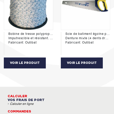
Bobine de tresse polypropylène
Scie de batiment égoïne pour plaques de plâtre et panneaux agglomérés.
Imputrescible et résistant. Longueur 100 mètres.
Denture mixte (4 dents droites, 1 dent rabotante). Poignée bi-matère.
Fabricant: Outibat
Fabricant: Outibat
VOIR LE PRODUIT
VOIR LE PRODUIT
CALCULER
VOS FRAIS DE PORT
›
Calculer en ligne
COMMANDES