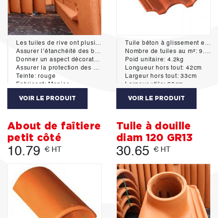
Les tuiles de rive ont plusieurs rôles :
Tuile béton à glissement et à double emboîtement longitudinal. La performance de ses assemblages lui permet une mise en oeuvre à partir de 25% de pente avec écran.
Assurer l’étanchéité des bordures latérales des toitures.
Nombre de tuiles au m²: 9.6 à 10.6 selon pureau
Donner un aspect décoratif à ces parties de toit.
Poid unitaire: 4.2kg
Assurer la protection des murs contre l’humidité et les salissures dues à l’écoulement des eaux de rives.
Longueur hors tout: 42cm
Teinte: rouge
Largeur hors tout: 33cm
Fabricant: Monier
Largeur utile: 30cm
Pureau (selon pente): 34.5 à 31.5 cm
VOIR LE PRODUIT
VOIR LE PRODUIT
Teinte: rouge sienne
Conforme à la norme NF EN 490
Fabricant: Monier
About de faîtiere
Tuile à douille
petit côté
diam 120 GR13
10.79
30.65
€ HT
€ HT