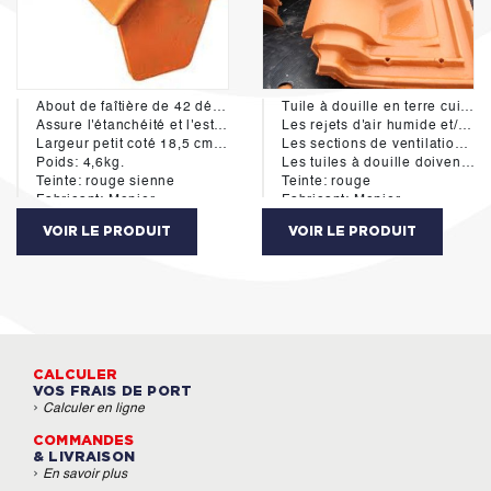
About de faîtière de 42 début petit côté béton.
Tuile à douille en terre cuite Gallo-Romane
Assure l'étanchéité et l'esthétique en bout de faîtage - se place à l'opposé des vents dominants.
Les rejets d'air humide et/ou vicié provenant de ventilation ou d'extraction des pièces d'habitation par VMC ou autre, doivent impérativement s'effectuer hors des combles.
Largeur petit coté 18,5 cm et largeur grand coté 22,5 cm - fronton hauteur intérieure 20 cm incorporé sur le grand coté
Les sections de ventilation mentionnées tiennent compte des valeurs uniformisées par les dernières révisions des DTU en vigueur.
Poids: 4,6kg.
Les tuiles à douille doivent être positionnées de préférence en haut de rampant.
Teinte: rouge sienne
Teinte: rouge
Fabricant: Monier
Fabricant: Monier
VOIR LE PRODUIT
VOIR LE PRODUIT
CALCULER
VOS FRAIS DE PORT
›
Calculer en ligne
COMMANDES
& LIVRAISON
›
En savoir plus