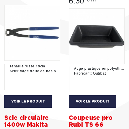
6.30
€ HT
Tenaille russe 19cm
Auge plastique en polyéthylène.
Acier forgé traité de très haute qualité. Tête trempée polie très bonne précision de coupe.
Fabricant: Outibat
VOIR LE PRODUIT
VOIR LE PRODUIT
Scie circulaire
Coupeuse pro
1400w Makita
Rubi TS 66