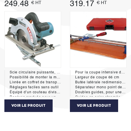
249.48
319.17
€ HT
€ HT
Scie circulaire puissante, avec une profondeur de coupe de 66 mm
Pour la coupe intensive de carreau de céramique, idéale pour la faïence et grès.
Possibilité de monter la machine sur un rail de guidage
Largeur de coupe 66 cm
Livrée en coffret de transport
Butée latérale redimensionnée pour une meilleure stabilité du carreau et précision.
Réglages faciles sans outil
Séparateur mono point de 550 kg. de hautes prestations.
Équipé d’un couteau diviseur
Doubles guides, pour une meilleure visibilité lors du traçage et la coupe.
Repères gradués pour un réglage précis
Guides en acier chromés, rectifiés et calibrés traités anti corrosion.
Éjection optimisée des copeaux pour une bonne visibilité de la zone de travail et un guidage précis
Butée latérale pour la réalisation de coupes répétitives droites et à 45°.
VOIR LE PRODUIT
VOIR LE PRODUIT
Livrée avec adaptateur pour aspirateur
Molettes interchangeables de Ø 6 a 22 mm.
Table de grande dimension
Livré avec molettes de Ø 6 y 10 mm. et mallette de transport.
Nouveau coffret avec fermetures et charnières renforcées.
Fournisseur: Rubi