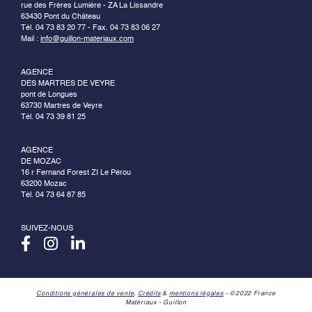
rue des Frères Lumière - ZA La Lissandre
63430 Pont du Château
Tél. 04 73 83 20 77 - Fax. 04 73 83 06 27
Mail :
info@guillon-materiaux.com
AGENCE
DES MARTRES DE VEYRE
pont de Longues
63730 Martres de Veyre
Tél. 04 73 39 81 25
AGENCE
DE MOZAC
16 r Fernand Forest ZI Le Pérou
63200 Mozac
Tél. 04 73 64 87 85
SUIVEZ-NOUS
Conditions générales de vente
,
Crédits
&
mentions légales
- ©2022 France
Matériaux - Guillon