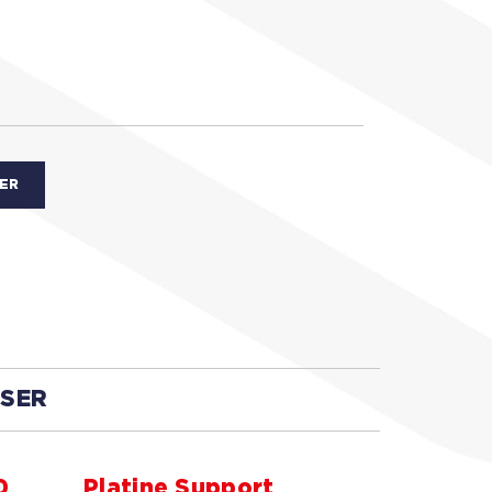
IER
SSER
0
Platine Support