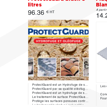
litres
Bla
A parti
96.36
€ HT
14.
ProtectGuard est un Hydrofuge de surface qui permet de prévenir et d’empêcher toute pénétration de l’eau dans les murs, sols, toitures, façades, et ainsi de limiter fortement les effets néfastes dus à l’humidité (infiltrations, pluies acides, érosion, cycle gel/dégel, formation de mousses et lichens, remontées d’efflorescences…).
ProtectGuard par sa qualité oléofuge et anti-taches résiste à la pénétration de toutes les salissures grasses (huile, graisses alimentaires…), la pollution atmosphérique et industrielle et même aux chewing-gums qui peuvent être éliminés facilement.
ProtectGuard est un hydrofuge de surface en phase aqueuse sans solvants pétroliers et sans silicone. Il est donc parfaitement écologique. Totalement invisible après séchage, il ne modifie ni l'aspect, ni la couleur des matériaux.
Cond
Le traitement de surface ProtectGuard facilite le nettoyage et permet de garder plus longtemps “l’aspect neuf” des matériaux en retardant leur vieillissement.
Four
Protège les surfaces poreuses contre les graffitis
Le traitement hydrofuge préventif empêche la pénétration des pigments d’encre et de peinture dans les matériaux poreux, le nettoyage des murs, façades, sols, en sera ainsi simplifié et plus rapide.