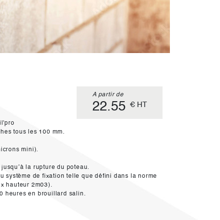
A partir de
22.55
€ HT
l'pro
oches tous les 100 mm.
microns mini).
 jusqu’à la rupture du poteau.
 système de fixation telle que défini dans la norme
ux hauteur 2m03).
0 heures en brouillard salin.