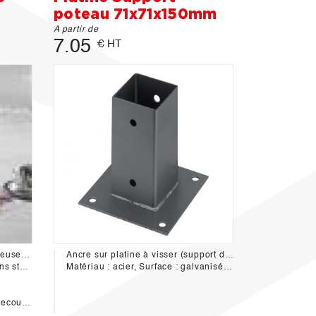
poteau 71x71x150mm
A partir de
7.05
€ HT
La dalle espace sobre et lumineuse vous assure une esthétique de qualité et des réalisations de toute neauté.
Ancre sur platine à visser (support de poteau)
e et plage piscine.
Matériau : acier, Surface : galvanisée à chaud
associées.