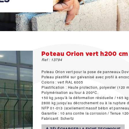
Poteau Orion vert h200 cm
Ref : 13794
Poteau Orion vert pour la pose de panneaux Dovi
Poteau plastifié sur galvanisé avec profil à enc
Coloris : vert RAL 6005
Plastification : Haute protection, polyester (120 
Polymérisation au four à 200°C.
150 kg jusqu’à la déformation résiduelle / 165 kg
2800 kg jusqu’au décrochement ou à la rupture du
NFP 01-013 (scellement massif béton et pannea
Garantie : 10 ans contre la corrosion / Tenue 120
Fabricant: Schertz