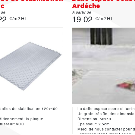
nc
Ardéche
r de
A partir de
22
19.02
€/m2 HT
€/m2 HT
Les dalles de stabilisation 120x160cm de graviers ACO Gravel, sont constituées d’alvéoles hexagonales très rigides, de 42 mm de diamètre, avec un film géotextile imputrescible thermosoudé de 45 g/m² sur la face inférieure de chaque plaque. Cette structure en nid d’abeille permet aux graviers, d’une granulométrie de 3 à 16 mm, d’être parfaitement maintenus en place afin de ne pas s’échapper sous la plaque ou sur les côtés
Un grain trés fin, des dimensions standards, elle est la dalle parfaite pour s'intégrer dans toutes vos compositions de terrass
itionnement: la plaque
Dimension: 50x50
nisseur: ACO
Epaisseur: 2.5cm
Merci de nous contacter pour decouvrir la gamme de margelles 
Fabricant: Carré d'arc Fabemi