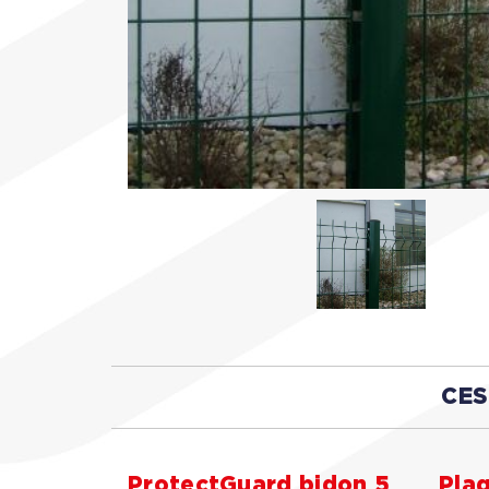
CES
ProtectGuard bidon 5
Plaq