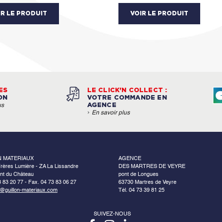
IR LE PRODUIT
VOIR LE PRODUIT
ES
LE CLICK'N COLLECT :
ON
VOTRE COMMANDE EN
AGENCE
us
›
En savoir plus
N MATERIAUX
AGENCE
rères Lumière - ZA La Lissandre
DES MARTRES DE VEYRE
nt du Château
pont de Longues
3 83 20 77 - Fax. 04 73 83 06 27
63730 Martres de Veyre
o@guillon-materiaux.com
Tél. 04 73 39 81 25
SUIVEZ-NOUS