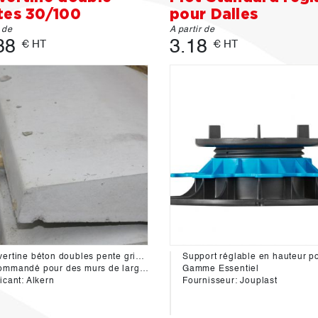
tes 30/100
pour Dalles
r de
A partir de
38
3.18
€ HT
€ HT
Couvertine béton doubles pente gris 30/100cm
mmandé pour des murs de larg 20cm
Gamme Essentiel
icant: Alkern
Fournisseur: Jouplast