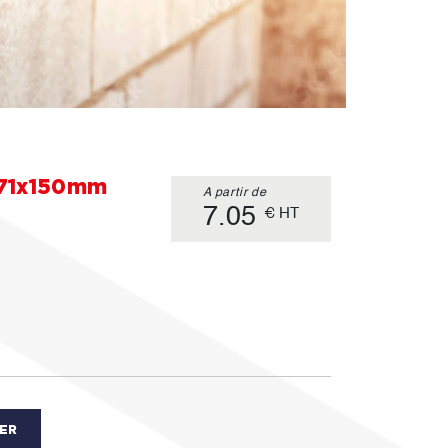
x71x150mm
A partir de
7.05
€ HT
IER