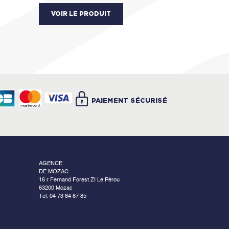
Domaine: piéton et voiture
VOIR LE PRODUIT
Fabricant: Alkern
PAIEMENT SÉCURISÉ
AGENCE
DE MOZAC
16 r Fernand Forest ZI Le Pérou
63200 Mozac
Tél. 04 73 64 87 85