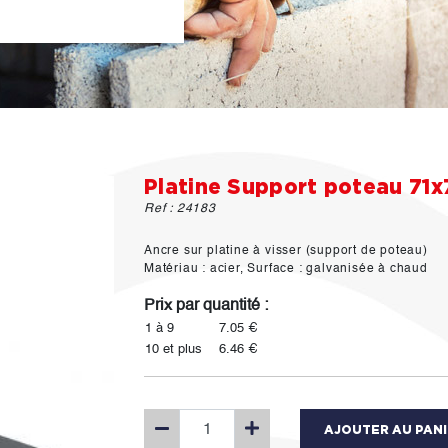
Platine Support poteau 71
Ref : 24183
Ancre sur platine à visser (support de poteau)
Matériau : acier, Surface : galvanisée à chaud
Prix par quantité :
1 à 9
7.05 €
10 et plus
6.46 €
AJOUTER AU PAN