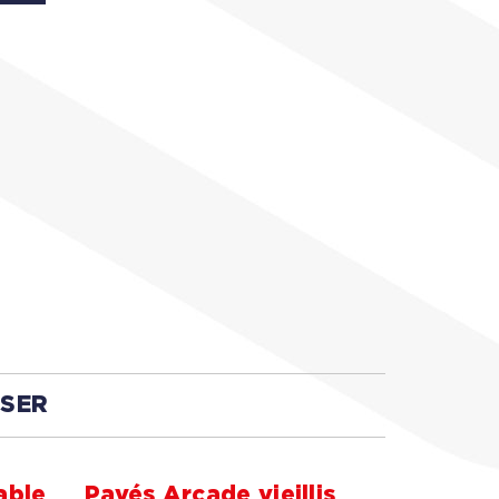
SSER
able
Pavés Arcade vieillis