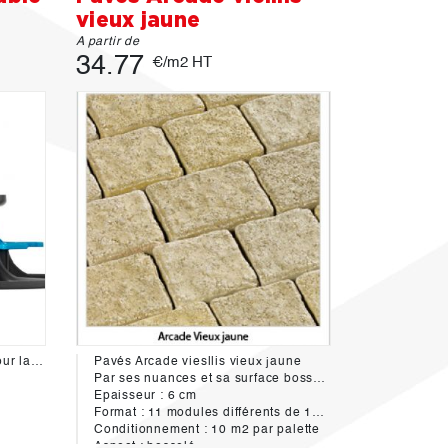
vieux jaune
A partir de
34.77
€/m2 HT
Support réglable en hauteur pour la création de terrasses en carrelage, céramique ou dallage, destinées à un usage piéton. Positionné en dessous des dalles à chaque angle, il laisse circuler l'air, évite les remontées d'humidité et permet le passage de câbles et canalisations. Facilite la construction de terrasse : pas de lourds travaux de terrassement, évite la réalisation de joints. Réglage de la hauteur manuel avec l’écrou.
Pavés Arcade viesllis vieux jaune
Par ses nuances et sa surface bosselée, ce pavé s'intègre tout particulièrement aux sites anciens. Ce pavé rustique aux formats variés et complémentaires, permet des aménagements pleins de charme par des poses en ligne, en arc de cercle ou en rosace.
Epaisseur : 6 cm
Format : 11 modules différents de 12.5 à 17 cm
Conditionnement : 10 m2 par palette
Aspect : bosselé