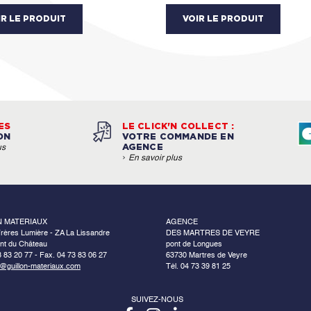
IR LE PRODUIT
VOIR LE PRODUIT
ES
LE CLICK'N COLLECT :
ON
VOTRE COMMANDE EN
AGENCE
us
›
En savoir plus
N MATERIAUX
AGENCE
rères Lumière - ZA La Lissandre
DES MARTRES DE VEYRE
nt du Château
pont de Longues
3 83 20 77 - Fax. 04 73 83 06 27
63730 Martres de Veyre
o@guillon-materiaux.com
Tél. 04 73 39 81 25
SUIVEZ-NOUS