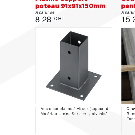
poteau 91x91x150mm
pen
A partir de
A parti
8.28
15.
€ HT
Ancre sur platine à visser (support de poteau)
Matériau : acier, Surface : galvanisée à chaud
Reco
Fabr