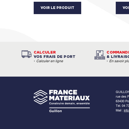
VOIR LE PRODUIT
VO
CALCULER
COMMAND
VOS FRAIS DE PORT
& LIVRAIS
›
›
Calculer en ligne
En savoir pl
GUILLO
rue des F
63430 Po
Tél. 04 7
Mail :
inf