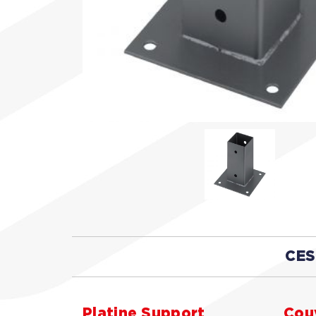
CES
Platine Support
Cou