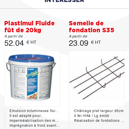
INTÉRESSER
Plastimul Fluide
Semelle de
fût de 20kg
fondation S35
A partir de
A partir de
52.04
23.09
€ HT
€ HT
Emulsion bitumineuse fluide sans solvant pour l'imprégnation à froid et la protection des tructures enterrées.
Châinage plat largeur 35cm
Il est adapté pour:
3 fer HA8 / Lg 6m00
Imperméabilisation des murs de fondation, des murs de soutènement et structure en béton.
Réalisation de fondations en béton pour de petits ouvrages du type mur de clôture
Imprégnation à froid avant pose de complexes d'étanchéité.