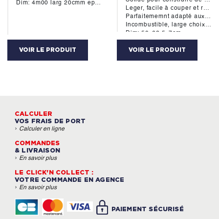
Dim: 4m00 larg 20cmm ep:27mm
Leger, facile à couper et rapide à poser.
Parfaitememnt adapté aux milieux humides.
Incombustible, large choix de finition et pose de faïence directe.
Dim: 50x62.5x7cm
VOIR LE PRODUIT
VOIR LE PRODUIT
CALCULER
VOS FRAIS DE PORT
›
Calculer en ligne
COMMANDES
& LIVRAISON
›
En savoir plus
LE CLICK'N COLLECT :
VOTRE COMMANDE EN AGENCE
›
En savoir plus
PAIEMENT SÉCURISÉ