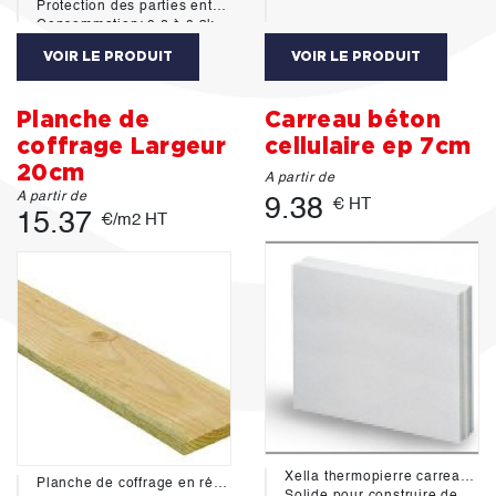
Protection des parties enterrés des bois et métaux.
Consommation: 0.2 à 0.3kg/m²
VOIR LE PRODUIT
VOIR LE PRODUIT
Planche de
Carreau béton
coffrage Largeur
cellulaire ep 7cm
20cm
A partir de
A partir de
9.38
€ HT
15.37
€/m2 HT
Xella thermopierre carreau de béton cellulaire présente les qualités suivantes:
Planche de coffrage en résineux, non traité, est utilisée par les maçons pour la réalisation d'ouvrage courants en béton.
Solide pour construire de vraies parois massives