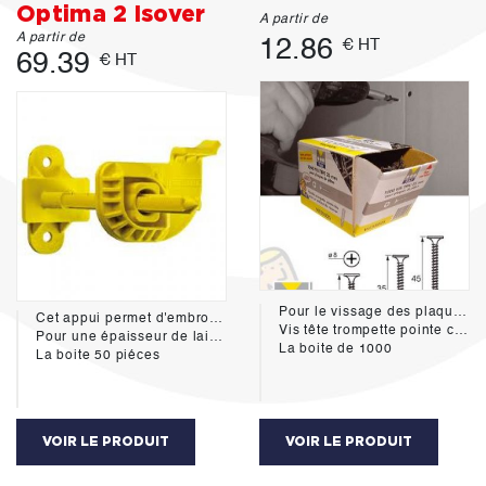
Optima 2 Isover
A partir de
A partir de
12.86
€ HT
69.39
€ HT
Pour le vissage des plaques de plâtre sur ossature métallique.
Cet appui permet d'embrocher l'isolant et de maintenir un écartement constant entre le mur et la fourrure verticale, support du parement plaque de plâtre.
Vis tête trompette pointe clou, à double filet, en acier phosphaté 45x3.5mm
Pour une épaisseur de laine de 100-120mm
La boite de 1000
La boite 50 piéces
VOIR LE PRODUIT
VOIR LE PRODUIT