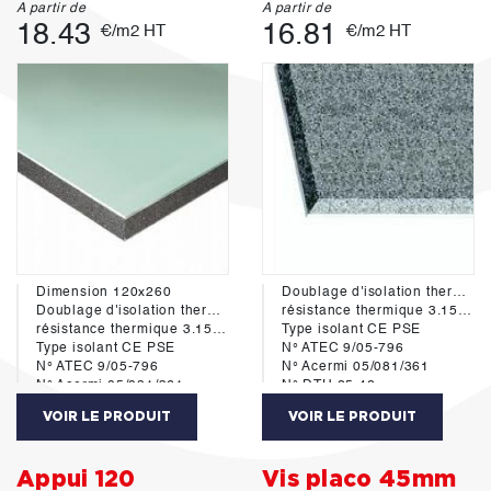
A partir de
A partir de
18.43
16.81
€/m2 HT
€/m2 HT
Dimension 120x260
Doublage d'isolation thermique
Doublage d'isolation thermique
résistance thermique 3.15 m²k/w
résistance thermique 3.15 m²k/w
Type isolant CE PSE
Type isolant CE PSE
N° ATEC 9/05-796
N° ATEC 9/05-796
N° Acermi 05/081/361
N° Acermi 05/081/361
N° DTU 25.42
N° DTU 25.42
VOIR LE PRODUIT
VOIR LE PRODUIT
Appui 120
Vis placo 45mm