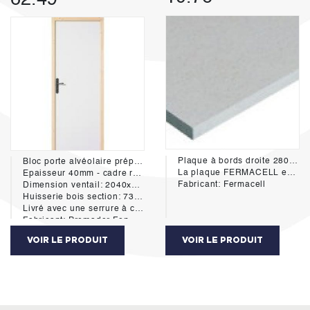
Plaque à bords droite 280x120 ep 12.5mm
Bloc porte alvéolaire prépeint isoplane
La plaque FERMACELL est exclusivement composée de plâtre et de fibres de cellulose issues du recyclage du papier. Le mélange de ces composants naturels additionné d'eau, est ensuite compressé à haute température et séché à haute température pour obtenir une plaque d'une rigidité incomparable.
Epaisseur 40mm - cadre résineux - chant droit -poussant gauche
Fabricant: Fermacell
Dimension ventail: 2040x930mm
Huisserie bois section: 73x57 équipée d'un joint d'amortisseur hautement durable aux cycles d'ouverture-fermeture des portes. Ce systéme assure une réduction importante du bruit de claquement des portes de 7 dB(A)
Livré avec une serrure à clé sans poignée
Fabricant: Premador Fonmarty
VOIR LE PRODUIT
VOIR LE PRODUIT