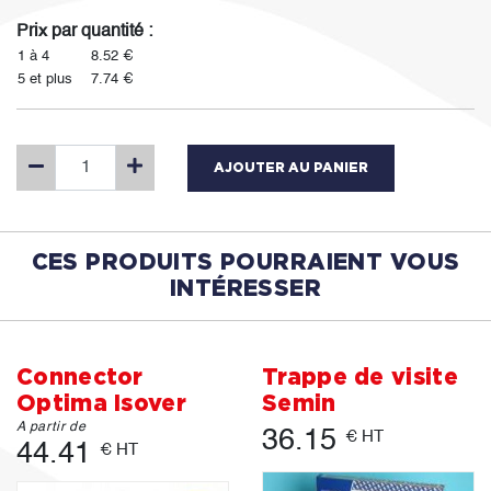
Prix par quantité :
1 à 4
8.52 €
5 et plus
7.74 €
AJOUTER AU PANIER
CES PRODUITS POURRAIENT VOUS
INTÉRESSER
Connector
Trappe de visite
Optima Isover
Semin
A partir de
36.15
€ HT
44.41
€ HT