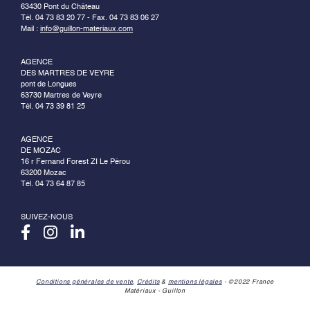
63430 Pont du Château
Tél. 04 73 83 20 77 - Fax. 04 73 83 06 27
Mail :
info@guillon-materiaux.com
AGENCE
DES MARTRES DE VEYRE
pont de Longues
63730 Martres de Veyre
Tél. 04 73 39 81 25
AGENCE
DE MOZAC
16 r Fernand Forest ZI Le Pérou
63200 Mozac
Tél. 04 73 64 87 85
SUIVEZ-NOUS
Conditions générales de vente
,
Crédits
&
mentions légales
- ©2022 France
Matériaux - Guillon