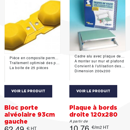
Cadre alu avec plaque de pâtre hydro
Piéce en composite permettant l'assemblage par clipsage de plusieurs fourrures métalliques.
A monter sur mur et plafond
Traitement optimisé des points singuliers: entourage de fenêtres, liason pied-droit / rampant des combles
Convient à l'utilsation des pieces humides
La boite de 25 piéces
Dimension 200x200
VOIR LE PRODUIT
VOIR LE PRODUIT
Bloc porte
Plaque à bords
alvéolaire 93cm
droite 120x280
gauche
A partir de
10.76
€/m2 HT
62.49
€ HT