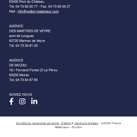
63430 Pont du Château
Tél. 04 73 83 20 77 - Fax. 04 73 83 06 27
Mail :
info@guillon-materiaux.com
AGENCE
DES MARTRES DE VEYRE
pont de Longues
63730 Martres de Veyre
Tél. 04 73 39 81 25
AGENCE
DE MOZAC
16 r Fernand Forest ZI Le Pérou
63200 Mozac
Tél. 04 73 64 87 85
SUIVEZ-NOUS
Conditions générales de vente
,
Crédits
&
mentions légales
- ©2022 France
Matériaux - Guillon