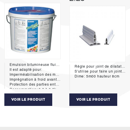
Emulsion bitumineuse fluide sans solvant pour l'imprégnation à froid et la protection des tructures enterrées.
Régle pour joint de dilatation PVC
Il est adapté pour:
S'utilise pour faire un joint de dilatation entre deux dalles béton. Elle sert également de régle de niveau, de coffrage et d'arrête de coffrage et de gaine pour le passage de cables
Imperméabilisation des murs de fondation, des murs de soutènement et structure en béton.
Dime: 5m00 hauteur 8cm
Imprégnation à froid avant pose de complexes d'étanchéité.
Protection des parties enterrés des bois et métaux.
Consommation: 0.2 à 0.3kg/m²
VOIR LE PRODUIT
VOIR LE PRODUIT