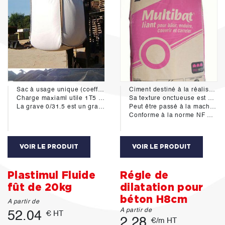
Sac à usage unique (coefficient de sécurité 5/1)
Ciment destiné à la réalisation de mortier uniquement.
Charge maxiaml utile 1T5 soit environ 0.9m3
Sa texture onctueuse est parfaitement adapter pour enduire, couvrir, carreler, et jointer.
La grave 0/31.5 est un granulat composé d’un mélange de sable et de gravillons.La grave ou encore toutvenant 0/31,5 mm est très utilisé pour l’aménagement de chaussées, routes, autouroutes, parking,..
Peut être passé à la machine à projeter.
Conforme à la norme NF EN 197.1
VOIR LE PRODUIT
VOIR LE PRODUIT
Plastimul Fluide
Régle de
fût de 20kg
dilatation pour
béton H8cm
A partir de
A partir de
52.04
€ HT
2.28
€/m HT