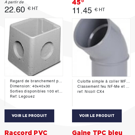
45°
A partir de
22.60
€ HT
11.45
€ HT
Regard de branchement pour eaux pluviales
Culotte simple à coller MF 45° diamétre 125mm
Dimension: 40x40x30
Classement feu NF-Me et NF E
Sorties disponibles 100 et 125mm
ref: Nicoll CX4
Ref: Legouez
VOIR LE PRODUIT
VOIR LE PRODUIT
Raccord PVC
Gaine TPC bleu