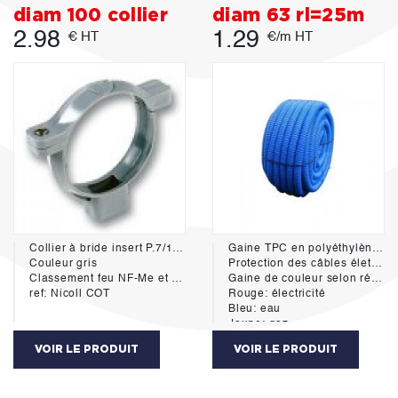
diam 100 collier
diam 63 rl=25m
2.98
1.29
€ HT
€/m HT
Collier à bride insert P.7/150 diamétre 100mm
Gaine TPC en polyéthylène double paroi - extérieur annelé - interieur lisse avec tire fil.
Couleur gris
Protection des câbles életriques et reseaux sec souterrains.
Classement feu NF-Me et NF E
Gaine de couleur selon réseaux:
ref: Nicoll COT
Rouge: électricité
Bleu: eau
Jaune: gaz
vert: télécommunication
VOIR LE PRODUIT
VOIR LE PRODUIT
Blanc et orange: fibre optique
Conforme à la norme NF EN 50086-2-4+A1