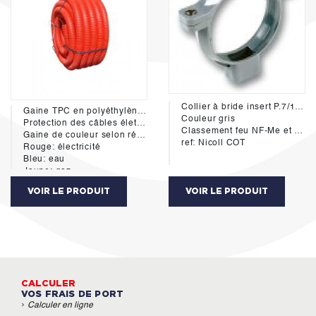
Collier à bride insert P.7/150 diamétre 100mm
Gaine TPC en polyéthylène double paroi - extérieur annelé - interieur lisse avec tire fil.
Couleur gris
Protection des câbles életriques et reseaux sec souterrains.
Classement feu NF-Me et NF E
Gaine de couleur selon réseaux:
ref: Nicoll COT
Rouge: électricité
Bleu: eau
Jaune: gaz
vert: télécommunication
VOIR LE PRODUIT
VOIR LE PRODUIT
Blanc et orange: fibre optique
Conforme à la norme NF EN 50086-2-4+A1
CALCULER
VOS FRAIS DE PORT
›
Calculer en ligne