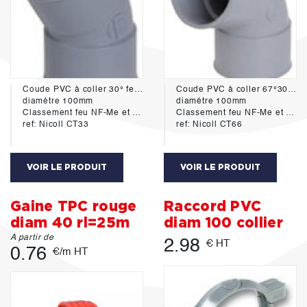
Coude PVC à coller 30° femelle-femelle
Coude PVC à coller 67°30 femelle-femelle
diamétre 100mm
diamétre 100mm
Classement feu NF-Me et NF E
Classement feu NF-Me et NF E
ref: Nicoll CT33
ref: Nicoll CT66
VOIR LE PRODUIT
VOIR LE PRODUIT
Gaine TPC rouge
Raccord PVC
diam 40 rl=25m
diam 100 collier
A partir de
2.98
€ HT
0.76
€/m HT