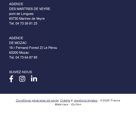
AGENCE
DES MARTRES DE VEYRE
pont de Longues
63730 Martres de Veyre
Tél. 04 73 39 81 25
AGENCE
DE MOZAC
16 r Fernand Forest ZI Le Pérou
63200 Mozac
Tél. 04 73 64 87 85
SUIVEZ-NOUS
Conditions générales de vente
,
Crédits
&
mentions légales
- ©2022 France
Matériaux - Guillon