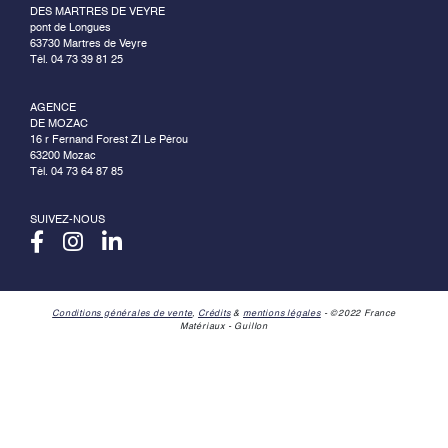
DES MARTRES DE VEYRE
pont de Longues
63730 Martres de Veyre
Tél. 04 73 39 81 25
AGENCE
DE MOZAC
16 r Fernand Forest ZI Le Pérou
63200 Mozac
Tél. 04 73 64 87 85
SUIVEZ-NOUS
Conditions générales de vente
,
Crédits
&
mentions légales
- ©2022 France
Matériaux - Guillon