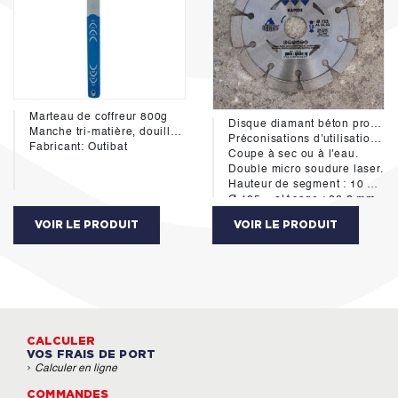
Marteau de coffreur 800g
Disque diamant béton pro diam125mm
Manche tri-matière, douille conique, Soft grip.
Préconisations d'utilisation : vieux béton, parpaings, briques, tuiles, tuile Ste Foy, dalles gravillons lavés, pavés autobloquants, pierres naturelles, granit.
Fabricant: Outibat
Coupe à sec ou à l'eau.
Double micro soudure laser.
Hauteur de segment : 10 mm
Ø 125 = alésage : 22,2 mm
Fabricant: Transoutillage
VOIR LE PRODUIT
VOIR LE PRODUIT
CALCULER
VOS FRAIS DE PORT
›
Calculer en ligne
COMMANDES